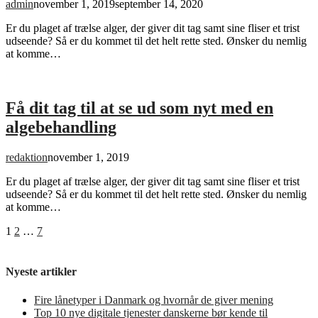
admin
november 1, 2019
september 14, 2020
Er du plaget af trælse alger, der giver dit tag samt sine fliser et trist
udseende? Så er du kommet til det helt rette sted. Ønsker du nemlig
at komme…
Få dit tag til at se ud som nyt med en
algebehandling
redaktion
november 1, 2019
Er du plaget af trælse alger, der giver dit tag samt sine fliser et trist
udseende? Så er du kommet til det helt rette sted. Ønsker du nemlig
at komme…
Indlægsinddeling
Side
Side
Side
1
2
…
7
Nyeste artikler
Fire lånetyper i Danmark og hvornår de giver mening
Top 10 nye digitale tjenester danskerne bør kende til