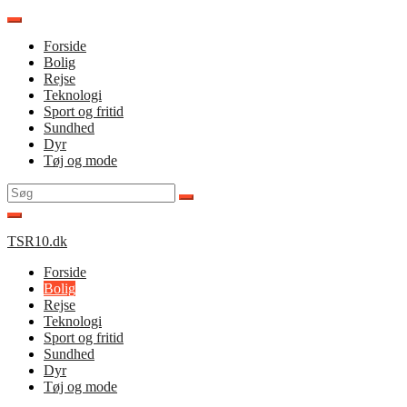
Spring
til
Forside
indhold
Bolig
Rejse
Teknologi
Sport og fritid
Sundhed
Dyr
Tøj og mode
Søg
efter:
TSR10.dk
Forside
Bolig
Rejse
Teknologi
Sport og fritid
Sundhed
Dyr
Tøj og mode