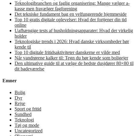
Teknologibranchen og faglig organisering: Mange vælger a-
kasse men fravælger fagforening
Det tekniske fundament bag en velfungerende hjemmeside
Top 10 gratis digitale oplevelser: Hvad der fortjener din tid
online
Uafhængige tests af husholdningsapparater: Hvad der virkelig
holder
Teknologiske trends i 2026: Hvad danske virksomheder bør
kende til
Top 10 digitale fritidsaktiviteter danskerne er vilde med
Når vandrørene kalker til: Tegn du bør kende som boligejer
Den ultimative guide til at vælge de bedste dusjdører 80×80 til
dit badeværelse
Emner
Bolig
Dyr
Rejse
Sport og fritid
Sundhed
Teknologi
Tøj og mode
Uncategorized