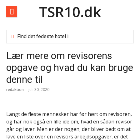
Spring
TSR10.dk
til
indhold
Find det fedeste hotel i Dubai
Sådan finder du de billige weekendophold
Sådan vælger du blandt de mange rejsebureauer i Danmark
Lær mere om revisorens
Rom i foråret
Forbrugslån og RKI lån
opgave og hvad du kan bruge
Vælg Doro som senior mobil
denne til
Billige afbudsrejser
Rejseforsikring til ældre
redaktion
juli 30, 2020
Fire lånetyper i Danmark og hvornår de giver mening
Top 10 nye digitale tjenester danskerne bør kende til
Teknologibranchen og faglig organisering: Mange vælger a-kasse men fravælger fagforening
Det tekniske fundament bag en velfungerende hjemmeside
Langt de fleste mennesker har før hørt om revisoren,
og har nok også en lille ide om, hvad en sådan revisor
går og laver. Men er der nogen, der bliver bedt om at
lave en liste over en revisors arbejdsopgaver, er det