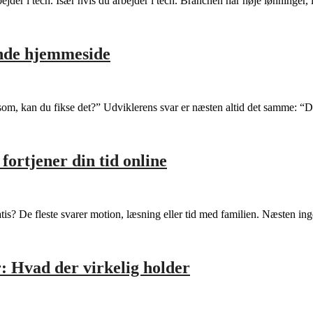
ejder i tech. Især hvis du arbejder i tech. Branchen har høje lønninger
ende hjemmeside
som, kan du fikse det?” Udviklerens svar er næsten altid det samme: 
fortjener din tid online
tis? De fleste svarer motion, læsning eller tid med familien. Næsten i
: Hvad der virkelig holder