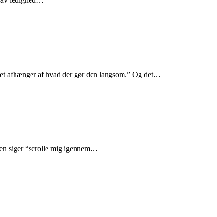
, lav ledighed…
“Det afhænger af hvad der gør den langsom.” Og det…
ngen siger “scrolle mig igennem…