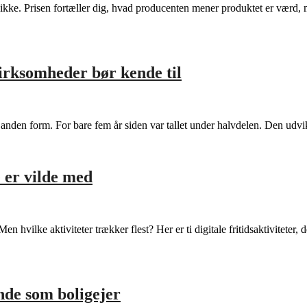
ser ikke. Prisen fortæller dig, hvad producenten mener produktet er vær
irksomheder bør kende til
r anden form. For bare fem år siden var tallet under halvdelen. Den ud
e er vilde med
hvilke aktiviteter trækker flest? Her er ti digitale fritidsaktiviteter, d
nde som boligejer