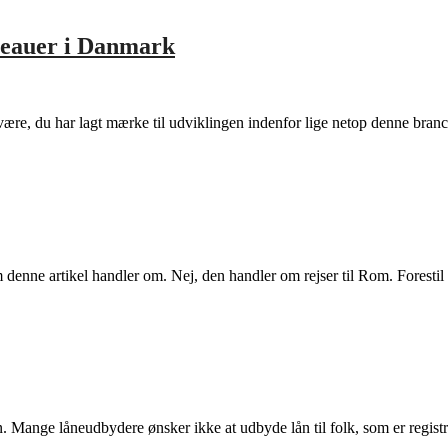
reauer i Danmark
et være, du har lagt mærke til udviklingen indenfor lige netop denne b
m denne artikel handler om. Nej, den handler om rejser til Rom. Foresti
slån. Mange låneudbydere ønsker ikke at udbyde lån til folk, som er regist