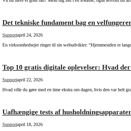
Vil du have et godt råd? Meld dig ind i en a-kasse, også selvom du arb
Det tekniske fundament bag en velfunger
Support
april 24, 2026
En virksomhedsejer ringer til sin webudvikler: “Hjemmesiden er lang
Top 10 gratis digitale oplevelser: Hvad der 
Support
april 22, 2026
Hvad ville du gøre med en time ekstra om dagen, hvis den var helt gra
Uafhængige tests af husholdningsapparater
Support
april 18, 2026