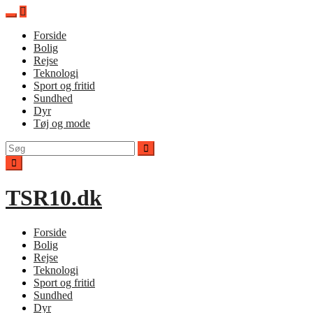
Spring
til
Forside
indhold
Bolig
Rejse
Teknologi
Sport og fritid
Sundhed
Dyr
Tøj og mode
Søg
efter:
TSR10.dk
Forside
Bolig
Rejse
Teknologi
Sport og fritid
Sundhed
Dyr