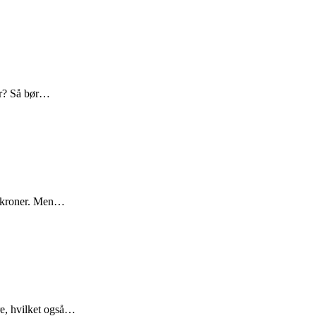
der? Så bør…
00 kroner. Men…
dre, hvilket også…