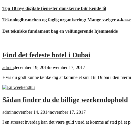
Top 10 nye digitale tjenester danskerne bør kende til
Teknologibranchen og faglig organisering: Mange vælger a-kass
Det tekniske fundament bag en velfungerende hjemmeside
Find det fedeste hotel i Dubai
admin
december 19, 2014
november 17, 2017
Hvis du godt kunne tænke dig at komme et smut til Dubai i den nærmes
Sådan finder du de billige weekendophold
admin
november 14, 2014
november 17, 2017
I en stresset hverdag kan det være guld værd at komme af sted på et 