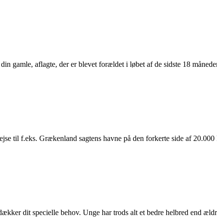
din gamle, aflagte, der er blevet forældet i løbet af de sidste 18 måne
n rejse til f.eks. Grækenland sagtens havne på den forkerte side af 20.0
r dækker dit specielle behov. Unge har trods alt et bedre helbred end æl