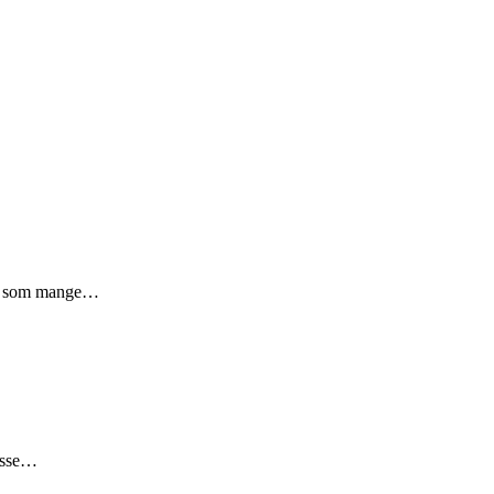
il, som mange…
passe…