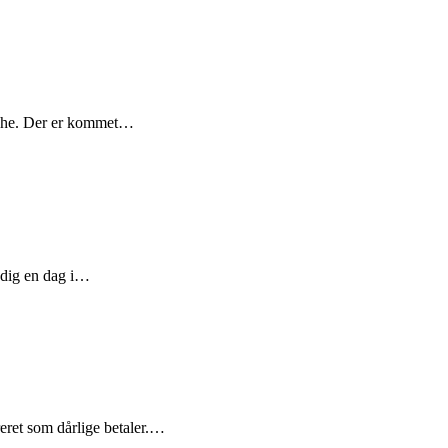
ranche. Der er kommet…
l dig en dag i…
reret som dårlige betaler.…