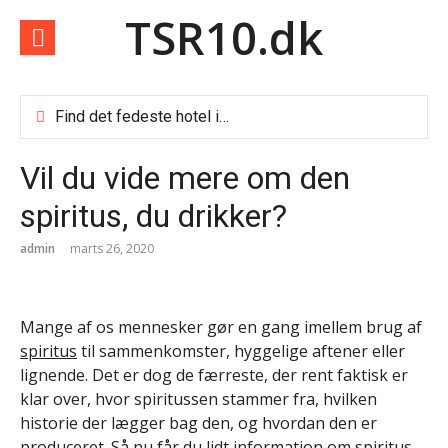
Spring
TSR10.dk
til
indhold
Find det fedeste hotel i Dubai
Sådan finder du de billige weekendophold
Sådan vælger du blandt de mange rejsebureauer i Danmark
Vil du vide mere om den
Rom i foråret
Forbrugslån og RKI lån
spiritus, du drikker?
Vælg Doro som senior mobil
Billige afbudsrejser
admin
marts 26, 2020
Rejseforsikring til ældre
Fire lånetyper i Danmark og hvornår de giver mening
Top 10 nye digitale tjenester danskerne bør kende til
Mange af os mennesker gør en gang imellem brug af
Teknologibranchen og faglig organisering: Mange vælger a-kasse men fravælger fagforening
spiritus
til sammenkomster, hyggelige aftener eller
Det tekniske fundament bag en velfungerende hjemmeside
lignende. Det er dog de færreste, der rent faktisk er
klar over, hvor spiritussen stammer fra, hvilken
historie der lægger bag den, og hvordan den er
produceret. Så nu får du lidt information om spiritus