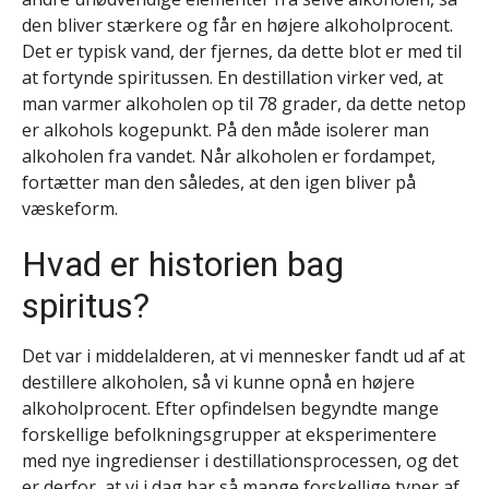
den bliver stærkere og får en højere alkoholprocent.
Det er typisk vand, der fjernes, da dette blot er med til
at fortynde spiritussen. En destillation virker ved, at
man varmer alkoholen op til 78 grader, da dette netop
er alkohols kogepunkt. På den måde isolerer man
alkoholen fra vandet. Når alkoholen er fordampet,
fortætter man den således, at den igen bliver på
væskeform.
Hvad er historien bag
spiritus?
Det var i middelalderen, at vi mennesker fandt ud af at
destillere alkoholen, så vi kunne opnå en højere
alkoholprocent. Efter opfindelsen begyndte mange
forskellige befolkningsgrupper at eksperimentere
med nye ingredienser i destillationsprocessen, og det
er derfor, at vi i dag har så mange forskellige typer af