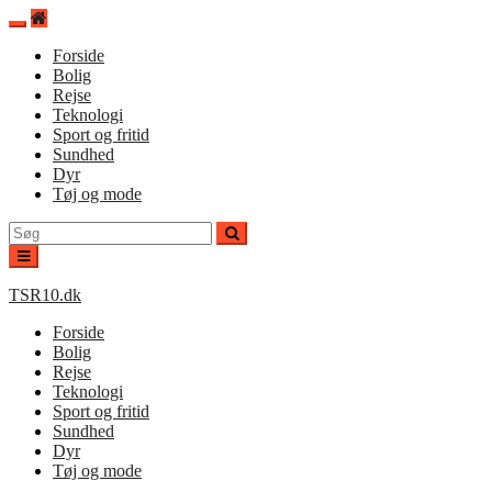
Spring
til
Forside
indhold
Bolig
Rejse
Teknologi
Sport og fritid
Sundhed
Dyr
Tøj og mode
Søg
efter:
TSR10.dk
Forside
Bolig
Rejse
Teknologi
Sport og fritid
Sundhed
Dyr
Tøj og mode