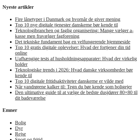
Nyeste artikler
Fire lånetyper i Danmark og hvornår de giver mening
Top 10 nye digitale tjenester danskerne bør kende til
Teknologibranchen og faglig organisering: Mange vælger a-
kasse men fravælger fagforening
Det tekniske fundament bag en velfungerende hjemmeside
Top 10 gratis digitale oplevelser: Hvad der fortjener din tid
online
Uafhængige tests af husholdningsapparater: Hvad der virkelig
holder
Teknologiske trends i 2026: Hvad danske virksomheder bør
kende til
Top 10 digitale fritidsaktiviteter danskerne er vilde med
Når vandrørene kalker til: Tegn du bør kende som boligejer
Den ultimative guide til at vælge de bedste dusjdører 80×80 til
dit badeværelse
Emner
Bolig
Dyr
Rejse
Sport og fritid