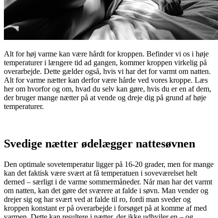
Alt for høj varme kan være hårdt for kroppen. Befinder vi os i høje
temperaturer i længere tid ad gangen, kommer kroppen virkelig på
overarbejde. Dette gælder også, hvis vi har det for varmt om natten.
Alt for varme nætter kan derfor være hårde ved vores kroppe. Læs
her om hvorfor og om, hvad du selv kan gøre, hvis du er en af dem,
der bruger mange nætter på at vende og dreje dig på grund af høje
temperaturer.
Svedige nætter ødelægger nattesøvnen
Den optimale sovetemperatur ligger på 16-20 grader, men for mange
kan det faktisk være svært at få temperatuen i soveværelset helt
derned – særligt i de varme sommermåneder. Når man har det varmt
om natten, kan det gøre det sværere at falde i søvn. Man vender og
drejer sig og har svært ved at falde til ro, fordi man sveder og
kroppen konstant er på overarbejde i forsøget på at komme af med
varmen. Dette kan resultere i nætter, der ikke udhviler en – og