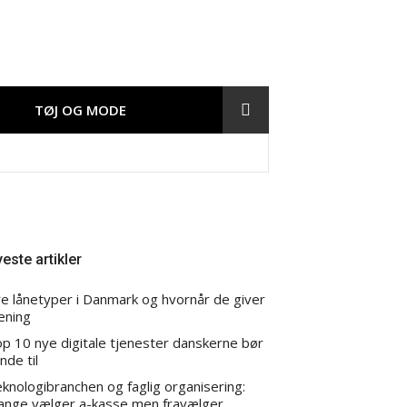
TØJ OG MODE
este artikler
re lånetyper i Danmark og hvornår de giver
ening
p 10 nye digitale tjenester danskerne bør
fagforening
nde til
knologibranchen og faglig organisering:
nge vælger a-kasse men fravælger