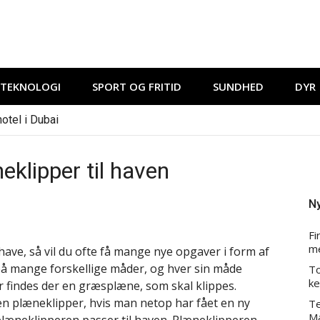
TEKNOLOGI
SPORT OG FRITID
SUNDHED
DYR
otel i Dubai
e billige weekendophold
blandt de mange rejsebureauer i Danmark
eklipper til haven
I lån
nior mobil
Ny
er
l ældre
Fi
Danmark og hvornår de giver mening
m
ave, så vil du ofte få mange nye opgaver i form af
e tjenester danskerne bør kende til
på mange forskellige måder, og hver sin måde
To
 og faglig organisering: Mange vælger a-kasse men fravælger 
ke
er findes der en græsplæne, som skal klippes.
dament bag en velfungerende hjemmeside
 en plæneklipper, hvis man netop har fået en ny
Te
Ma