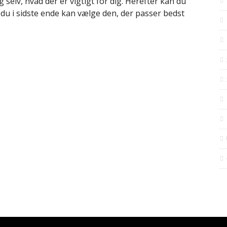
selv, hvad der er vigtigt for dig. Herefter kan du
å du i sidste ende kan vælge den, der passer bedst