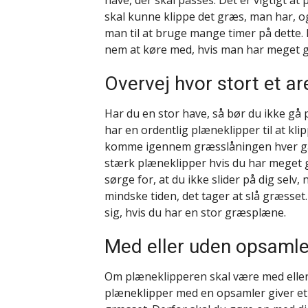
have, der skal passes. Det er vigtigt a
skal kunne klippe det græs, man har, 
man til at bruge mange timer på dette.
nem at køre med, hvis man har meget gr
Overvej hvor stort et ar
Har du en stor have, så bør du ikke gå
har en ordentlig plæneklipper til at klip
komme igennem græsslåningen hver gang
stærk plæneklipper hvis du har meget g
sørge for, at du ikke slider på dig selv
mindske tiden, det tager at slå græsset
sig, hvis du har en stor græsplæne.
Med eller uden opsamle
Om plæneklipperen skal være med eller u
plæneklipper med en opsamler giver et 