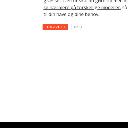
græsset. Derfor skal du gøre op med dig 
se nærmere på forskellige modeller
, s
til din have og dine behov.
UDGIVET I
Bolig