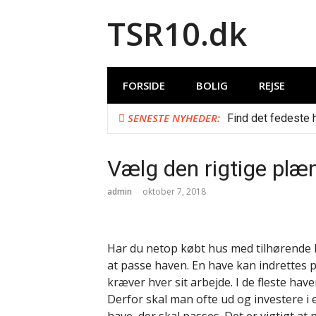
Spring
TSR10.dk
til
indhold
FORSIDE
BOLIG
REJSE
SENESTE NYHEDER:
Find det fedeste h
Sådan finder du d
Sådan vælger du 
Vælg den rigtige plæn
Rom i foråret
Forbrugslån og RK
admin
oktober 7, 2018
Vælg Doro som se
Billige afbudsrejs
Rejseforsikring ti
Fire lånetyper i 
Har du netop købt hus med tilhørende h
Top 10 nye digital
at passe haven. En have kan indrettes 
Teknologibranchen
kræver hver sit arbejde. I de fleste hav
Det tekniske fun
Derfor skal man ofte ud og investere i