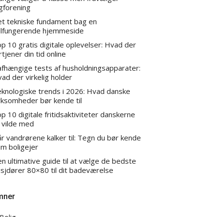
gforening
t tekniske fundament bag en
lfungerende hjemmeside
p 10 gratis digitale oplevelser: Hvad der
rtjener din tid online
fhængige tests af husholdningsapparater:
ad der virkelig holder
knologiske trends i 2026: Hvad danske
rksomheder bør kende til
p 10 digitale fritidsaktiviteter danskerne
 vilde med
r vandrørene kalker til: Tegn du bør kende
m boligejer
n ultimative guide til at vælge de bedste
sjdører 80×80 til dit badeværelse
mner