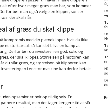
t plæneklipperen passer til haven. Plæneklipperen
fa
og alt efter hvor meget græs man har, som kommer
De
 Derfor bør man også vælge en klipper, som er
ve
æs, der skal slås.
To
fo
eal af græs du skal klippe
Ua
Hv
 på kompromis med din plæneklipper. Hvis du ikke
pe et stort areal, så kan det blive en kamp at
Te
vi
. Derfor bør du investere i en god, solid og
ræs, der skal klippes. Størrelsen på motoren kan
To
er
, når du slår græs, og størrelsen på klipperen kan
. Investeringen i en stor maskine kan derfor betale
Nå
so
De
du
r
den opsamler er helt op til dig selv. En
E
pænere resultat, men det tager længere tid at slå