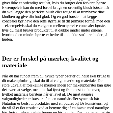
giver ikke et ordentligt resultat, hvis du bruger den forkerte børste.
Eksempelvis kan du med fordel bruge en ordentlig blush børste, når
du skal lægge den perfekte blush eller rouge til at fremhæve dine
kindben og give din hud glød. Og en god børste til at lægge
concealer bør have den rette størrelse til dit primære formål med den
– eksempelvis skal du vælge en mellemstørrelse concealer børste,
hvis du mest bruger produktet til at dække rander under øjnene,
hvorimod en mindre børste er bedre til at dække små urenheder på
huden.
Der er forskel på mærker, kvalitet og
materiale
Når du har fundet frem til, hvilke typer børster du helst skal bruge til
dit makeupforbrug, skal du til at vælge mærke og materiale. Det
store udvalg af forskellige mærker inden for makeupbørster kan gøre
det svært at vælge, men du skal først og fremmest tænke over,
hvilket materiale børstens hår er lavet af. De mest gængse
valgmuligheder er børster af enten naturhår eller syntetisk hår.
Naturhår er bedst til produkter med en pudret og løs konsistens, og
du vil få et flot resultat ved at benytte dig af en børste med naturlige
hår, hvis du eksempelvis bruger en løs pudder. Derimod er en børste