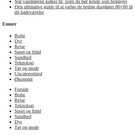
Når vandrørene kalker til: Tegn du bør kende som boligejer
Den ultimative guide til at vælge de bedste dusjdører 80×80 til
dit badeværelse
Emner
Bolig
Dyr
Rejse
Sport og fritid
Sundhed
Teknologi
Tøj og mode
Uncategorized
Økonomi
Forside
Bolig
Rejse
Teknologi
Sport og fritid
Sundhed
Dyr
Tøj og mode