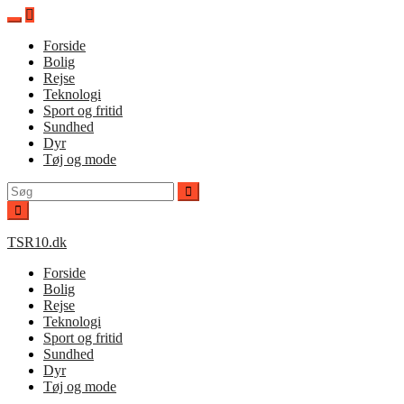
Spring
til
Forside
indhold
Bolig
Rejse
Teknologi
Sport og fritid
Sundhed
Dyr
Tøj og mode
Søg
efter:
TSR10.dk
Forside
Bolig
Rejse
Teknologi
Sport og fritid
Sundhed
Dyr
Tøj og mode