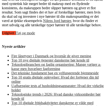
med syntetisk hår meget bedre til makeup med en flydende
konsistens, da makeuppen bedre slipper børsten og giver et flot
resultat. Som sagt findes der et hav af forskellige børster, men hvis
du skal ud og investere i nye børster til din makeupsamling er det
værd at tjekke eksempelvis
Nilens Jord børster
, hvor du finder et
stort udvalg og alle tænkelige typer børster til alle tænkelige behov.
Udgivet i
Tøj og mode
Nyeste artikler
Fire lånetyper i Danmark og hvornår de giver mening
Top 10 nye digitale tjenester danskerne bør kende til
Teknologibranchen og faglig organisering: Mange vælger a-
kasse men fravælger fagforening
Det tekniske fundament bag en velfungerende hjemmeside
Top 10 gratis digitale oplevelser: Hvad der fortjener din tid
online
Uafhængige tests af husholdningsapparater: Hvad der virkelig
holder
Teknologiske trends i 2026: Hvad danske virksomheder bør
kende til
Top 10 digitale fritidsaktiviteter danskerne er vilde med