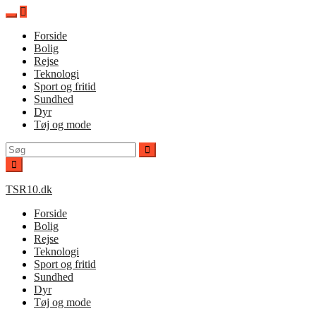
Spring
til
Forside
indhold
Bolig
Rejse
Teknologi
Sport og fritid
Sundhed
Dyr
Tøj og mode
Søg
efter:
TSR10.dk
Forside
Bolig
Rejse
Teknologi
Sport og fritid
Sundhed
Dyr
Tøj og mode