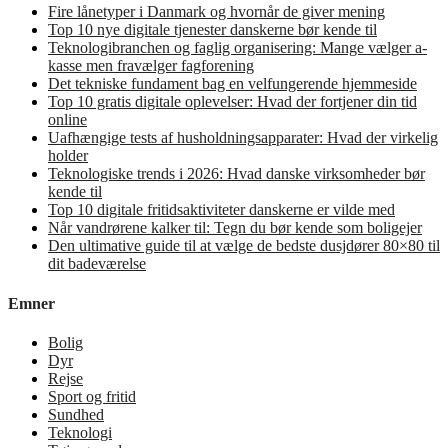
Fire lånetyper i Danmark og hvornår de giver mening
Top 10 nye digitale tjenester danskerne bør kende til
Teknologibranchen og faglig organisering: Mange vælger a-
kasse men fravælger fagforening
Det tekniske fundament bag en velfungerende hjemmeside
Top 10 gratis digitale oplevelser: Hvad der fortjener din tid
online
Uafhængige tests af husholdningsapparater: Hvad der virkelig
holder
Teknologiske trends i 2026: Hvad danske virksomheder bør
kende til
Top 10 digitale fritidsaktiviteter danskerne er vilde med
Når vandrørene kalker til: Tegn du bør kende som boligejer
Den ultimative guide til at vælge de bedste dusjdører 80×80 til
dit badeværelse
Emner
Bolig
Dyr
Rejse
Sport og fritid
Sundhed
Teknologi