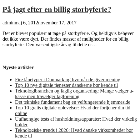
På jagt efter en billig storbyferie?
admin
maj 6, 2012
november 17, 2017
Det er blevet populært at tage på storbyferie. Og heldigvis behøver
det ikke være dyrt. Der findes masser af muligheder for en billig
storbyferie. Den væsentligste årsag til dette er…
Nyeste artikler
Fire lånetyper i Danmark og hvornår de giver mening
Top 10 nye digitale tjenester danskerne bør kende til
Teknologibranchen og faglig organisering: Mange vælger a-
kasse men fravælger fagforening
Det tekniske fundament bag en velfungerende hjemmeside
Top 10 gratis digitale oplevelser: Hvad der fortjener din tid
online
Uafhængige tests af husholdningsapparater: Hvad der virkelig
holder
Teknologiske trends i 2026: Hvad danske virksomheder bør
kende til