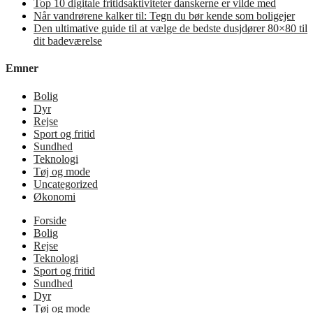
Top 10 digitale fritidsaktiviteter danskerne er vilde med
Når vandrørene kalker til: Tegn du bør kende som boligejer
Den ultimative guide til at vælge de bedste dusjdører 80×80 til
dit badeværelse
Emner
Bolig
Dyr
Rejse
Sport og fritid
Sundhed
Teknologi
Tøj og mode
Uncategorized
Økonomi
Forside
Bolig
Rejse
Teknologi
Sport og fritid
Sundhed
Dyr
Tøj og mode