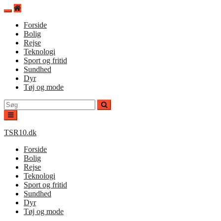
Spring
til
Forside
indhold
Bolig
Rejse
Teknologi
Sport og fritid
Sundhed
Dyr
Tøj og mode
Søg
efter:
TSR10.dk
Forside
Bolig
Rejse
Teknologi
Sport og fritid
Sundhed
Dyr
Tøj og mode