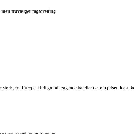
e men fravælger fagforening
ække storbyer i Europa. Helt grundlæggende handler det om prisen for a
se men fravælger fagforening