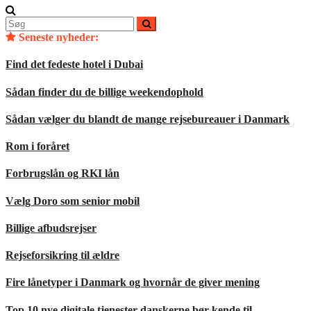
Søg
efter:
Seneste nyheder:
Find det fedeste hotel i Dubai
Sådan finder du de billige weekendophold
Sådan vælger du blandt de mange rejsebureauer i Danmark
Rom i foråret
Forbrugslån og RKI lån
Vælg Doro som senior mobil
Billige afbudsrejser
Rejseforsikring til ældre
Fire lånetyper i Danmark og hvornår de giver mening
Top 10 nye digitale tjenester danskerne bør kende til