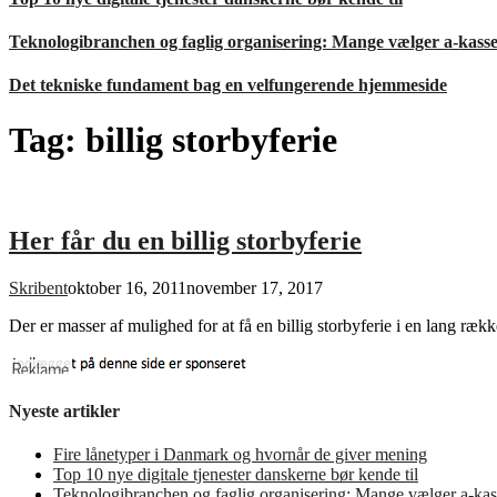
Teknologibranchen og faglig organisering: Mange vælger a-kass
Det tekniske fundament bag en velfungerende hjemmeside
Tag:
billig storbyferie
Her får du en billig storbyferie
Skribent
oktober 16, 2011
november 17, 2017
Der er masser af mulighed for at få en billig storbyferie i en lang r
Nyeste artikler
Fire lånetyper i Danmark og hvornår de giver mening
Top 10 nye digitale tjenester danskerne bør kende til
Teknologibranchen og faglig organisering: Mange vælger a-kas