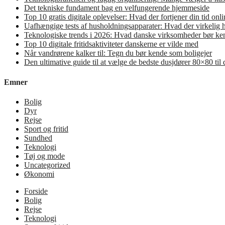
Det tekniske fundament bag en velfungerende hjemmeside
Top 10 gratis digitale oplevelser: Hvad der fortjener din tid onli
Uafhængige tests af husholdningsapparater: Hvad der virkelig 
Teknologiske trends i 2026: Hvad danske virksomheder bør ken
Top 10 digitale fritidsaktiviteter danskerne er vilde med
Når vandrørene kalker til: Tegn du bør kende som boligejer
Den ultimative guide til at vælge de bedste dusjdører 80×80 til
Emner
Bolig
Dyr
Rejse
Sport og fritid
Sundhed
Teknologi
Tøj og mode
Uncategorized
Økonomi
Forside
Bolig
Rejse
Teknologi