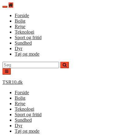
Spring
til
Forside
indhold
Bolig
Rejse
Teknologi
Sport og fritid
Sundhed
Dyr
Tøj og mode
Søg
efter:
TSR10.dk
Forside
Bolig
Rejse
Teknologi
Sport og fritid
Sundhed
Dyr
Tøj og mode