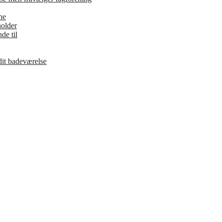
ne
holder
de til
 dit badeværelse