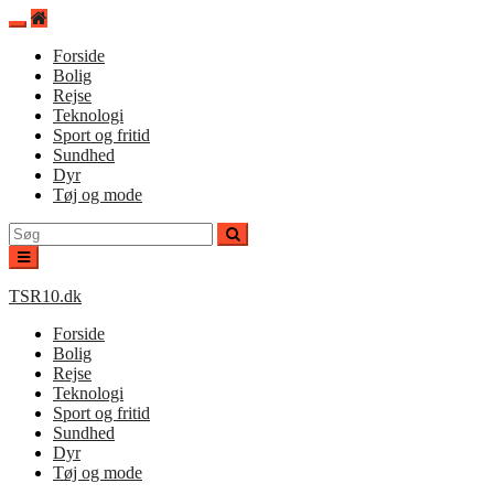
Spring
til
Forside
indhold
Bolig
Rejse
Teknologi
Sport og fritid
Sundhed
Dyr
Tøj og mode
Søg
efter:
TSR10.dk
Forside
Bolig
Rejse
Teknologi
Sport og fritid
Sundhed
Dyr
Tøj og mode