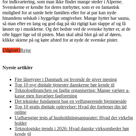
for indkvartering, som man ikke finder mange steder i Alperne.
Svenskerne er kendte for deres træhytter, som er en fantastisk
mulighed for at samle hele familien eller for at par kan nyde
hinandens selskab i hyggelige omgivelser. Mange hytter har sauna,
så man efter en lang og god dag på ski rigtigt kan slappe af og få
løsnet op i musklerne. Og det bedste ved de svenske hytter er, at de
ofte ligger lige ud til pisten. Man skal altså blot gå ud af døren,
klikke skiene på og køre afsted for at nyde de svenske pister.
Udgivet i
Rejse
Nyeste artikler
Fire lånetyper i Danmark og hvornår de giver mening
Top 10 nye digitale tjenester danskerne bør kende til
Teknologibranchen og faglig organisering: Mange vælger a-
kasse men fravælger fagforening
Det tekniske fundament bag en velfungerende hjemmeside
Top 10 gratis digitale oplevelser: Hvad der fortjener din tid
online
Uafhængige tests af husholdningsapparater: Hvad der virkelig
holder
Teknologiske trends i 2026: Hvad danske virksomheder bør
kende til