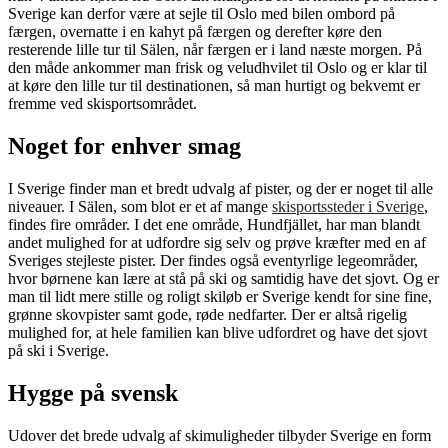
Sverige kan derfor være at sejle til Oslo med bilen ombord på
færgen, overnatte i en kahyt på færgen og derefter køre den
resterende lille tur til Sälen, når færgen er i land næste morgen. På
den måde ankommer man frisk og veludhvilet til Oslo og er klar til
at køre den lille tur til destinationen, så man hurtigt og bekvemt er
fremme ved skisportsområdet.
Noget for enhver smag
I Sverige finder man et bredt udvalg af pister, og der er noget til alle
niveauer. I Sälen, som blot er et af mange
skisportssteder i Sverige
,
findes fire områder. I det ene område, Hundfjället, har man blandt
andet mulighed for at udfordre sig selv og prøve kræfter med en af
Sveriges stejleste pister. Der findes også eventyrlige legeområder,
hvor børnene kan lære at stå på ski og samtidig have det sjovt. Og er
man til lidt mere stille og roligt skiløb er Sverige kendt for sine fine,
grønne skovpister samt gode, røde nedfarter. Der er altså rigelig
mulighed for, at hele familien kan blive udfordret og have det sjovt
på ski i Sverige.
Hygge på svensk
Udover det brede udvalg af skimuligheder tilbyder Sverige en form