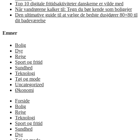
Top 10 digitale fritidsaktiviteter danskerne er vilde med
Når vandrørene kalker til: Tegn du bør kende som boligejer
Den ultimative guide til at vælge de bedste dusjdører 80×80 til
dit badeværelse
Emner
Bolig
Dyr
Rejse
Sport og fritid
Sundhed
Teknologi
Tøj og mode
Uncategorized
Økonomi
Forside
Bolig
Rejse
Teknologi
Sport og fritid
Sundhed
Dyr