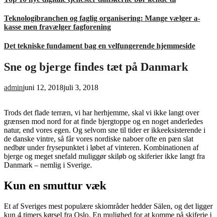
Teknologibranchen og faglig organisering: Mange vælger a-
kasse men fravælger fagforening
Det tekniske fundament bag en velfungerende hjemmeside
Sne og bjerge findes tæt på Danmark
admin
juni 12, 2018
juli 3, 2018
Trods det flade terræn, vi har herhjemme, skal vi ikke langt over
grænsen mod nord for at finde bjergtoppe og en noget anderledes
natur, end vores egen. Og selvom sne til tider er ikkeeksisterende i
de danske vintre, så får vores nordiske naboer ofte en pæn slat
nedbør under frysepunktet i løbet af vinteren. Kombinationen af
bjerge og meget snefald muliggør skiløb og skiferier ikke langt fra
Danmark – nemlig i Sverige.
Kun en smuttur væk
Et af Sveriges mest populære skiområder hedder Sälen, og det ligger
kun 4 timers kørsel fra Oslo. En mulighed for at komme på skiferie i