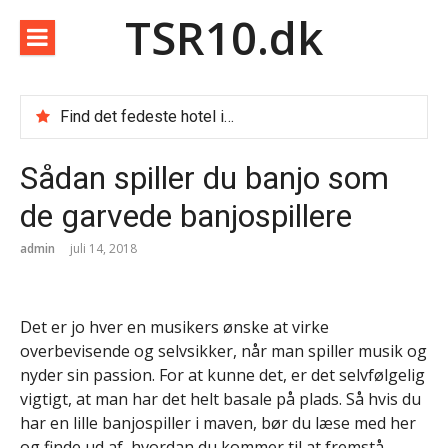
Spring
TSR10.dk
til
indhold
Find det fedeste hotel i Dubai
Sådan finder du de billige weekendophold
Sådan vælger du blandt de mange rejsebureauer i Danmark
Sådan spiller du banjo som
Rom i foråret
Forbrugslån og RKI lån
de garvede banjospillere
Vælg Doro som senior mobil
Billige afbudsrejser
admin
juli 14, 2018
Rejseforsikring til ældre
Fire lånetyper i Danmark og hvornår de giver mening
Top 10 nye digitale tjenester danskerne bør kende til
Det er jo hver en musikers ønske at virke
Teknologibranchen og faglig organisering: Mange vælger a-kasse men fravælger fagforening
overbevisende og selvsikker, når man spiller musik og
Det tekniske fundament bag en velfungerende hjemmeside
nyder sin passion. For at kunne det, er det selvfølgelig
vigtigt, at man har det helt basale på plads. Så hvis du
har en lille banjospiller i maven, bør du læse med her
og finde ud af, hvordan du kommer til at fremstå