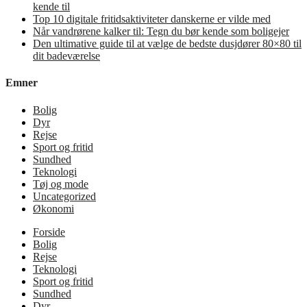
kende til
Top 10 digitale fritidsaktiviteter danskerne er vilde med
Når vandrørene kalker til: Tegn du bør kende som boligejer
Den ultimative guide til at vælge de bedste dusjdører 80×80 til
dit badeværelse
Emner
Bolig
Dyr
Rejse
Sport og fritid
Sundhed
Teknologi
Tøj og mode
Uncategorized
Økonomi
Forside
Bolig
Rejse
Teknologi
Sport og fritid
Sundhed
Dyr