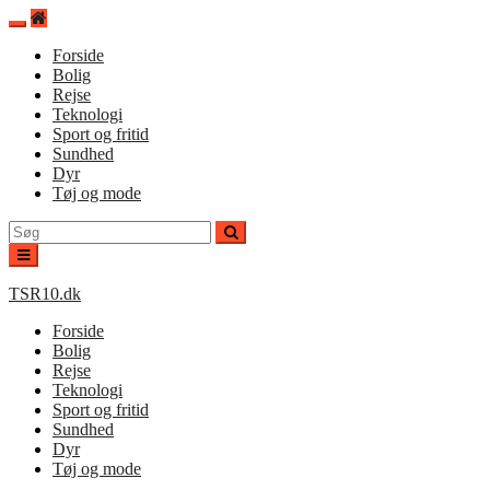
Spring
til
Forside
indhold
Bolig
Rejse
Teknologi
Sport og fritid
Sundhed
Dyr
Tøj og mode
Søg
efter:
TSR10.dk
Forside
Bolig
Rejse
Teknologi
Sport og fritid
Sundhed
Dyr
Tøj og mode