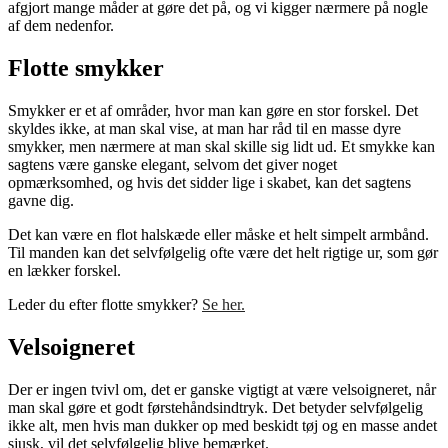
afgjort mange måder at gøre det på, og vi kigger nærmere på nogle
af dem nedenfor.
Flotte smykker
Smykker er et af områder, hvor man kan gøre en stor forskel. Det
skyldes ikke, at man skal vise, at man har råd til en masse dyre
smykker, men nærmere at man skal skille sig lidt ud. Et smykke kan
sagtens være ganske elegant, selvom det giver noget
opmærksomhed, og hvis det sidder lige i skabet, kan det sagtens
gavne dig.
Det kan være en flot halskæde eller måske et helt simpelt armbånd.
Til manden kan det selvfølgelig ofte være det helt rigtige ur, som gør
en lækker forskel.
Leder du efter flotte smykker?
Se her.
Velsoigneret
Der er ingen tvivl om, det er ganske vigtigt at være velsoigneret, når
man skal gøre et godt førstehåndsindtryk. Det betyder selvfølgelig
ikke alt, men hvis man dukker op med beskidt tøj og en masse andet
sjusk, vil det selvfølgelig blive bemærket.