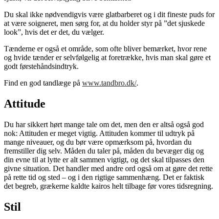
Du skal ikke nødvendigvis være glatbarberet og i dit fineste puds for
at være soigneret, men sørg for, at du holder styr på ”det sjuskede
look”, hvis det er det, du vælger.
Tænderne er også et område, som ofte bliver bemærket, hvor rene
og hvide tænder er selvfølgelig at foretrække, hvis man skal gøre et
godt førstehåndsindtryk.
Find en god tandlæge på
www.tandbro.dk/
.
Attitude
Du har sikkert hørt mange tale om det, men den er altså også god
nok: Attituden er meget vigtig. Attituden kommer til udtryk på
mange niveauer, og du bør være opmærksom på, hvordan du
fremstiller dig selv. Måden du taler på, måden du bevæger dig og
din evne til at lytte er alt sammen vigtigt, og det skal tilpasses den
givne situation. Det handler med andre ord også om at gøre det rette
på rette tid og sted – og i den rigtige sammenhæng. Det er faktisk
det begreb, grækerne kaldte kairos helt tilbage før vores tidsregning.
Stil