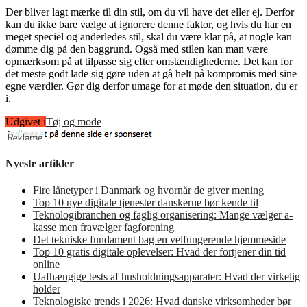
Der bliver lagt mærke til din stil, om du vil have det eller ej. Derfor
kan du ikke bare vælge at ignorere denne faktor, og hvis du har en
meget speciel og anderledes stil, skal du være klar på, at nogle kan
dømme dig på den baggrund. Også med stilen kan man være
opmærksom på at tilpasse sig efter omstændighederne. Det kan for
det meste godt lade sig gøre uden at gå helt på kompromis med sine
egne værdier. Gør dig derfor umage for at møde den situation, du er
i.
Udgivet i
Tøj og mode
Nyeste artikler
Fire lånetyper i Danmark og hvornår de giver mening
Top 10 nye digitale tjenester danskerne bør kende til
Teknologibranchen og faglig organisering: Mange vælger a-
kasse men fravælger fagforening
Det tekniske fundament bag en velfungerende hjemmeside
Top 10 gratis digitale oplevelser: Hvad der fortjener din tid
online
Uafhængige tests af husholdningsapparater: Hvad der virkelig
holder
Teknologiske trends i 2026: Hvad danske virksomheder bør