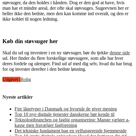
støvsuger, da den holdes i hånden. Dog er den god at have, hvis
man har et mindre areal, der ofte skal støvsuges. Sugeevnen her er
heller ikke den bedste, men den kan komme ind overalt, og den er
ikke koblet til nogen ledning.
Køb din støvsuger her
Skal du ud og investere i en ny støvsuger, bør du tjekke
denne side
ud. Her finder du flere forskellige støvsugere, som alle har hver
deres fordele og ulemper. Find ud af med dig selv, hvad du har brug
for og invester derefter i den bedste løsning.
Udgivet i
Bolig
Nyeste artikler
Fire lånetyper i Danmark og hvornår de giver mening
Top 10 nye digitale tjenester danskerne bør kende til
Teknologibranchen og faglig organisering: Mange vælger a-
kasse men fravælger fagforening
Det tekniske fundament bag en velfungerende hjemmeside