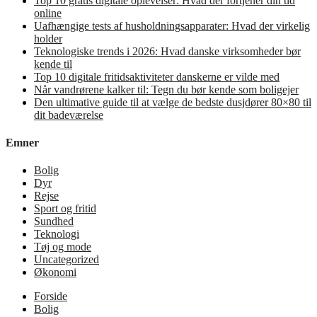
Top 10 gratis digitale oplevelser: Hvad der fortjener din tid
online
Uafhængige tests af husholdningsapparater: Hvad der virkelig
holder
Teknologiske trends i 2026: Hvad danske virksomheder bør
kende til
Top 10 digitale fritidsaktiviteter danskerne er vilde med
Når vandrørene kalker til: Tegn du bør kende som boligejer
Den ultimative guide til at vælge de bedste dusjdører 80×80 til
dit badeværelse
Emner
Bolig
Dyr
Rejse
Sport og fritid
Sundhed
Teknologi
Tøj og mode
Uncategorized
Økonomi
Forside
Bolig