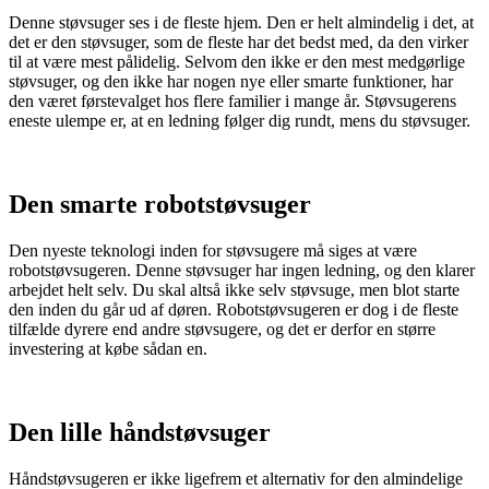
Denne støvsuger ses i de fleste hjem. Den er helt almindelig i det, at
det er den støvsuger, som de fleste har det bedst med, da den virker
til at være mest pålidelig. Selvom den ikke er den mest medgørlige
støvsuger, og den ikke har nogen nye eller smarte funktioner, har
den været førstevalget hos flere familier i mange år. Støvsugerens
eneste ulempe er, at en ledning følger dig rundt, mens du støvsuger.
Den smarte robotstøvsuger
Den nyeste teknologi inden for støvsugere må siges at være
robotstøvsugeren. Denne støvsuger har ingen ledning, og den klarer
arbejdet helt selv. Du skal altså ikke selv støvsuge, men blot starte
den inden du går ud af døren. Robotstøvsugeren er dog i de fleste
tilfælde dyrere end andre støvsugere, og det er derfor en større
investering at købe sådan en.
Den lille håndstøvsuger
Håndstøvsugeren er ikke ligefrem et alternativ for den almindelige