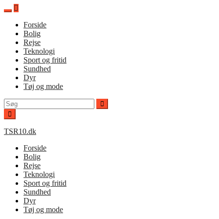
Spring
til
Forside
indhold
Bolig
Rejse
Teknologi
Sport og fritid
Sundhed
Dyr
Tøj og mode
Søg
efter:
TSR10.dk
Forside
Bolig
Rejse
Teknologi
Sport og fritid
Sundhed
Dyr
Tøj og mode