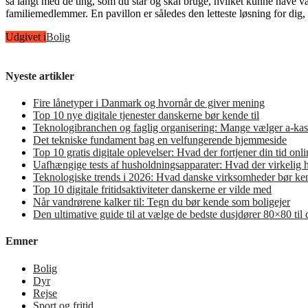
så langt med de ting, som du står og skal bruge, hvilket kunne have vær
familiemedlemmer. En pavillon er således den letteste løsning for dig, 
Udgivet i
Bolig
Nyeste artikler
Fire lånetyper i Danmark og hvornår de giver mening
Top 10 nye digitale tjenester danskerne bør kende til
Teknologibranchen og faglig organisering: Mange vælger a-kas
Det tekniske fundament bag en velfungerende hjemmeside
Top 10 gratis digitale oplevelser: Hvad der fortjener din tid onli
Uafhængige tests af husholdningsapparater: Hvad der virkelig 
Teknologiske trends i 2026: Hvad danske virksomheder bør ken
Top 10 digitale fritidsaktiviteter danskerne er vilde med
Når vandrørene kalker til: Tegn du bør kende som boligejer
Den ultimative guide til at vælge de bedste dusjdører 80×80 til
Emner
Bolig
Dyr
Rejse
Sport og fritid