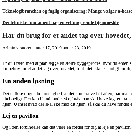
Teknologibranchen og faglig organisering: Mange vælger a-kass
Det tekniske fundament bag en velfungerende hjemmeside
Har du brug for et andet tag over hovedet
Administratoren
januar 17, 2019
januar 23, 2019
Er du i færd med at planlægge en større byggeproces, hvor du enten ska
får behov for et andet tag over hovedet, fordi det ikke er muligt for d
En anden løsning
Det er ikke nogen hemmelighed, at det kan kræve lidt af en, når man 
ubeboeligt. Det kan blandt andet ske, hvis man skal have lagt et nyt tag
hjem. Uanset hvad der skal ske med dit hjem, så skal du have fundet e
Lej en pavillon
Og i den forbindelse kan det være en fordel for dig at leje en pavillo