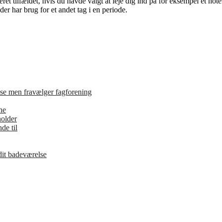
et tilfældet, hvis du havde valgt at leje dig ind på for eksempel et hote
der har brug for et andet tag i en periode.
se men fravælger fagforening
ne
holder
de til
 dit badeværelse