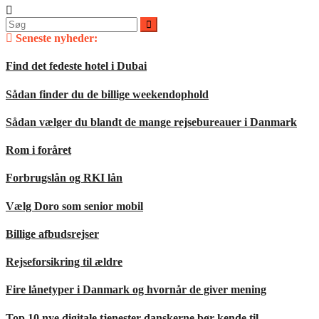
Søg
efter:
Seneste nyheder:
Find det fedeste hotel i Dubai
Sådan finder du de billige weekendophold
Sådan vælger du blandt de mange rejsebureauer i Danmark
Rom i foråret
Forbrugslån og RKI lån
Vælg Doro som senior mobil
Billige afbudsrejser
Rejseforsikring til ældre
Fire lånetyper i Danmark og hvornår de giver mening
Top 10 nye digitale tjenester danskerne bør kende til