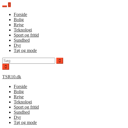
Spring
til
Forside
indhold
Bolig
Rejse
Teknologi
Sport og fritid
Sundhed
Dyr
Tøj og mode
Søg
efter:
TSR10.dk
Forside
Bolig
Rejse
Teknologi
Sport og fritid
Sundhed
Dyr
Tøj og mode