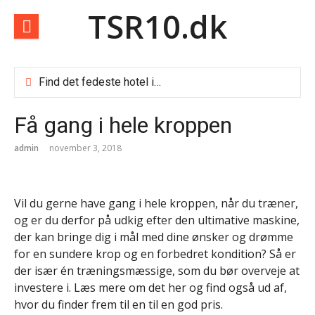
Spring
TSR10.dk
til
indhold
Find det fedeste hotel i Dubai
Sådan finder du de billige weekendophold
Sådan vælger du blandt de mange rejsebureauer i Danmark
Få gang i hele kroppen
Rom i foråret
Forbrugslån og RKI lån
admin
november 3, 2018
Vælg Doro som senior mobil
Billige afbudsrejser
Rejseforsikring til ældre
Vil du gerne have gang i hele kroppen, når du træner,
Fire lånetyper i Danmark og hvornår de giver mening
og er du derfor på udkig efter den ultimative maskine,
Top 10 nye digitale tjenester danskerne bør kende til
der kan bringe dig i mål med dine ønsker og drømme
Teknologibranchen og faglig organisering: Mange vælger a-kasse men fravælger fagforening
Det tekniske fundament bag en velfungerende hjemmeside
for en sundere krop og en forbedret kondition? Så er
der især én træningsmæssige, som du bør overveje at
investere i. Læs mere om det her og find også ud af,
hvor du finder frem til en til en god pris.