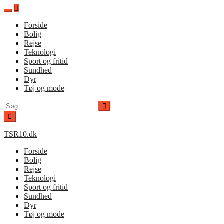
Spring
til
Forside
indhold
Bolig
Rejse
Teknologi
Sport og fritid
Sundhed
Dyr
Tøj og mode
Søg
efter:
TSR10.dk
Forside
Bolig
Rejse
Teknologi
Sport og fritid
Sundhed
Dyr
Tøj og mode