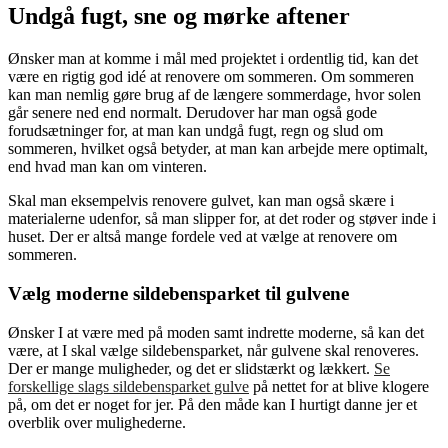
Undgå fugt, sne og mørke aftener
Ønsker man at komme i mål med projektet i ordentlig tid, kan det
være en rigtig god idé at renovere om sommeren. Om sommeren
kan man nemlig gøre brug af de længere sommerdage, hvor solen
går senere ned end normalt. Derudover har man også gode
forudsætninger for, at man kan undgå fugt, regn og slud om
sommeren, hvilket også betyder, at man kan arbejde mere optimalt,
end hvad man kan om vinteren.
Skal man eksempelvis renovere gulvet, kan man også skære i
materialerne udenfor, så man slipper for, at det roder og støver inde i
huset. Der er altså mange fordele ved at vælge at renovere om
sommeren.
Vælg moderne sildebensparket til gulvene
Ønsker I at være med på moden samt indrette moderne, så kan det
være, at I skal vælge sildebensparket, når gulvene skal renoveres.
Der er mange muligheder, og det er slidstærkt og lækkert.
Se
forskellige slags sildebensparket gulve
på nettet for at blive klogere
på, om det er noget for jer. På den måde kan I hurtigt danne jer et
overblik over mulighederne.