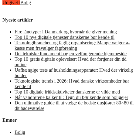
Udgivet i
Bolig
Nyeste artikler
Fire lånetyper i Danmark og hvornår de giver mening
Top 10 nye digitale tjenester danskerne bør kende til
Teknologibranchen og faglig organisering: Mange vælger a-
kasse men fravælger fagforening
Det tekniske fundament bag en velfungerende hjemmeside
Top 10 gratis digitale oplevelser: Hvad der fortjener din tid
online
Uafhængige tests af husholdningsapparater: Hvad der virkelig
holder
Teknologiske trends i 2026: Hvad danske virksomheder bør
kende til
Top 10 digitale fritidsaktiviteter danskerne er vilde med
Når vandrørene kalker til: Tegn du bør kende som boligejer
Den ultimative guide til at vælge de bedste dusjdører 80×80 til
dit badeværelse
Emner
Bolig