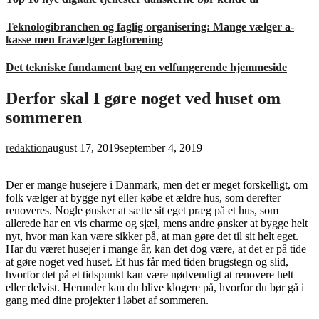
Teknologibranchen og faglig organisering: Mange vælger a-
kasse men fravælger fagforening
Det tekniske fundament bag en velfungerende hjemmeside
Derfor skal I gøre noget ved huset om
sommeren
redaktion
august 17, 2019
september 4, 2019
Der er mange husejere i Danmark, men det er meget forskelligt, om
folk vælger at bygge nyt eller købe et ældre hus, som derefter
renoveres. Nogle ønsker at sætte sit eget præg på et hus, som
allerede har en vis charme og sjæl, mens andre ønsker at bygge helt
nyt, hvor man kan være sikker på, at man gøre det til sit helt eget.
Har du været husejer i mange år, kan det dog være, at det er på tide
at gøre noget ved huset. Et hus får med tiden brugstegn og slid,
hvorfor det på et tidspunkt kan være nødvendigt at renovere helt
eller delvist. Herunder kan du blive klogere på, hvorfor du bør gå i
gang med dine projekter i løbet af sommeren.